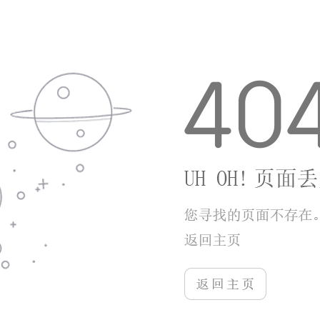
3.离线挂机自动积攒金币材料，碎片时间也能稳步
推进养成进度。
游戏优势
1.福利渠道丰富，签到、任务、兑换码持续发放钻
石与高阶装备碎片。
2.操作门槛低，摇杆+瞄准双模式，新手也能快速
掌握走位射击节奏。
3.零氪与付费玩家差距可控，长期游玩可集齐全部
S级佣兵和武器。