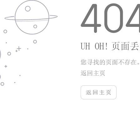
1、养成资源获取渠道较多，日常任务与限时活动
稳定发放进化石、招募道具。
2、不强制抽取精灵，传说精灵可通过野外定点刷
新、限时副本免费获取。
3、兼顾收集休闲玩家与竞技爱好者，休闲收集、
天梯对战两种体验均可满足。
小编点评
口袋究极进化保留经典精灵冒险的核心乐趣，捕
捉、养成、对战三大玩法衔接顺畅。进化系统是游戏核
心看点，培育精灵直至究极形态能带来明显成就感。关