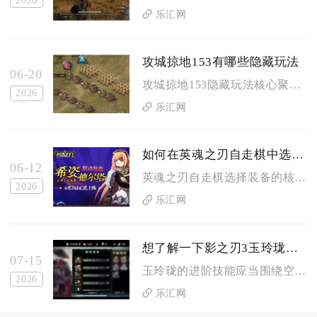
乐汇网
攻城掠地153有哪些隐藏玩法
06-20
攻城掠地153隐藏玩法核心聚焦副本通关的武将排阵细节、装备宝...
2026
乐汇网
如何在英魂之刃自走棋中选择合适的装备技巧
06-12
英魂之刃自走棋选择装备的核心思路是围绕阵容羁绊与棋子定位划分...
2026
乐汇网
想了解一下影之刃3玉玲珑的进阶技能您有什么建议吗
07-15
玉玲珑的进阶技能应当围绕空战破甲、杀意循环、奥义触发三个核心...
2026
乐汇网