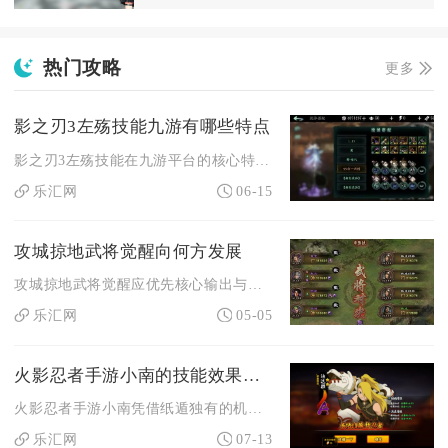
热门攻略
更多
影之刃3左殇技能九游有哪些特点
影之刃3左殇技能在九游平台的核心特点是双流派分化鲜明、破甲与...
乐汇网
06-15
攻城掠地武将觉醒向何方发展
攻城掠地武将觉醒应优先核心输出与联合觉醒路线，以关羽、张飞为...
乐汇网
05-05
火影忍者手游小南的技能效果有多强
火影忍者手游小南凭借纸遁独有的机制，技能综合强度稳居决斗场上...
乐汇网
07-13