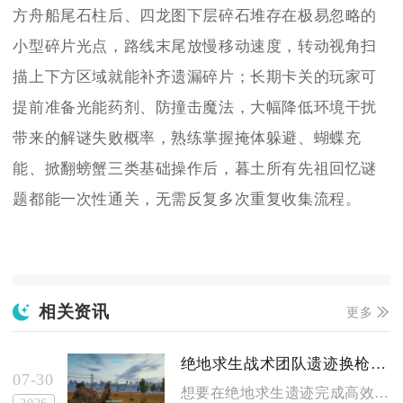
方舟船尾石柱后、四龙图下层碎石堆存在极易忽略的
小型碎片光点，路线末尾放慢移动速度，转动视角扫
描上下方区域就能补齐遗漏碎片；长期卡关的玩家可
提前准备光能药剂、防撞击魔法，大幅降低环境干扰
带来的解谜失败概率，熟练掌握掩体躲避、蝴蝶充
能、掀翻螃蟹三类基础操作后，暮土所有先祖回忆谜
题都能一次性通关，无需反复多次重复收集流程。
相关资讯
更多
绝地求生战术团队遗迹换枪攻略
07-30
想要在绝地求生遗迹完成高效团队换枪，核心思路是落地预先划分枪...
2026