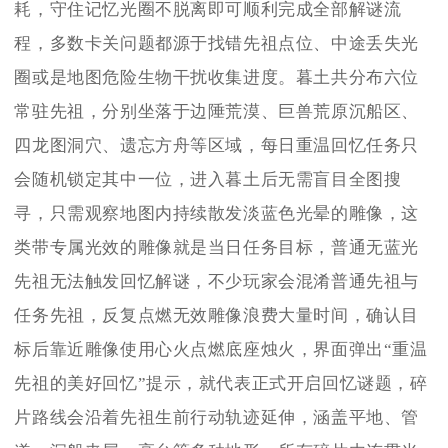
耗，守住记忆光圈不脱离即可顺利完成全部解谜流
程，多数卡关问题都源于找错先祖点位、中途丢失光
圈或是地图危险生物干扰收集进度。暮土共分布六位
常驻先祖，分别坐落于边陲荒漠、巨兽荒原沉船区、
四龙图洞穴、遗忘方舟等区域，每日重温回忆任务只
会随机锁定其中一位，进入暮土后无需盲目全图搜
寻，只需观察地图内持续散发淡蓝色光晕的雕像，这
类带专属光效的雕像就是当日任务目标，普通无蓝光
先祖无法触发回忆解谜，不少玩家会混淆普通先祖与
任务先祖，反复点燃无效雕像浪费大量时间，确认目
标后靠近雕像使用心火点燃底座烛火，界面弹出“重温
先祖的美好回忆”提示，就代表正式开启回忆谜题，碎
片路线会沿着先祖生前行动轨迹延伸，涵盖平地、管