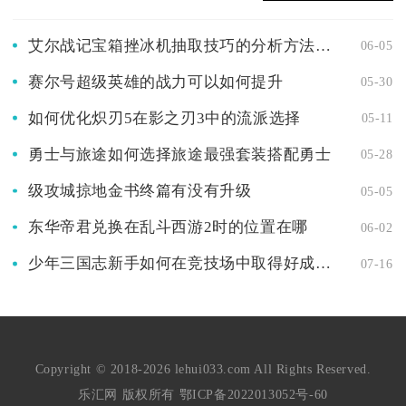
艾尔战记宝箱挫冰机抽取技巧的分析方法是什么
06-05
赛尔号超级英雄的战力可以如何提升
05-30
如何优化炽刃5在影之刃3中的流派选择
05-11
勇士与旅途如何选择旅途最强套装搭配勇士
05-28
级攻城掠地金书终篇有没有升级
05-05
东华帝君兑换在乱斗西游2时的位置在哪
06-02
少年三国志新手如何在竞技场中取得好成绩的攻略
07-16
Copyright © 2018-2026 lehui033.com All Rights Reserved.
乐汇网 版权所有
鄂ICP备2022013052号-60