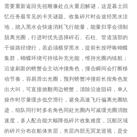
需要重新返回先祖雕像处点火重启解谜，这是暮土回
忆任务最常见的卡关谜题。收集碎片时会途经黑水洼
地，踏入黑水会快速消耗飞行能量，能量归零会强制
脱离光圈，行进时优先选择碎石、石柱、管道顶部的
干燥路径绕行，若必须横穿黑水，提前长按呼唤蝴蝶
集群，蝴蝶环绕可持续补充光能，维持光圈内续航；
沿途刷新的螃蟹会主动冲撞角色，撞击瞬间会打断移
动节奏，容易滑出光圈，预判螃蟹冲撞前长按角色发
出大叫，可直接掀翻周边螃蟹，清除沿途阻碍，单人
操作时尽量缓步低空滑行，避免高速飞行偏离光圈轨
迹，组队同行时多名角色同处光圈内可减缓光圈消散
速度，多人配合能大幅降低碎片收集难度，沉船区域
的碎片分布在船体夹层，夹层内部无冥龙巡视，是全