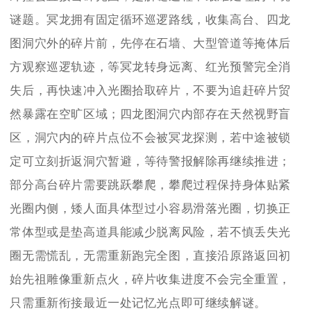
谜题。冥龙拥有固定循环巡逻路线，收集高台、四龙
图洞穴外的碎片前，先停在石墙、大型管道等掩体后
方观察巡逻轨迹，等冥龙转身远离、红光预警完全消
失后，再快速冲入光圈拾取碎片，不要为追赶碎片贸
然暴露在空旷区域；四龙图洞穴内部存在天然视野盲
区，洞穴内的碎片点位不会被冥龙探测，若中途被锁
定可立刻折返洞穴暂避，等待警报解除再继续推进；
部分高台碎片需要跳跃攀爬，攀爬过程保持身体贴紧
光圈内侧，矮人面具体型过小容易滑落光圈，切换正
常体型或是垫高道具能减少脱离风险，若不慎丢失光
圈无需慌乱，无需重新跑完全图，直接沿原路返回初
始先祖雕像重新点火，碎片收集进度不会完全重置，
只需重新衔接最近一处记忆光点即可继续解谜。