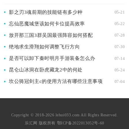
影之刃3魂前期的技能链有多少种
05-21
忘仙恶魔城堡该如何卡位提高效率
05-22
放开那三国3群吴国最强阵容如何搭配
07-28
绝地求生滑翔如何调整飞行方向
07-30
是否可以卸下秦时明月手游装备怎么办
07-14
昆仑山冰洞在卧虎藏龙2中的何处
05-24
坎公骑冠剑主c的使用方法有哪些注意事项
07-04
Copyright © 2018-2026 lehui033.com All Rights Reserved.
乐汇网 版权所有
鄂ICP备2022013052号-60