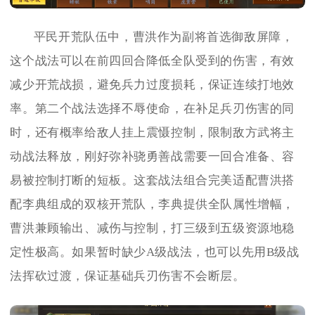
平民开荒队伍中，曹洪作为副将首选御敌屏障，
这个战法可以在前四回合降低全队受到的伤害，有效
减少开荒战损，避免兵力过度损耗，保证连续打地效
率。第二个战法选择不辱使命，在补足兵刃伤害的同
时，还有概率给敌人挂上震慑控制，限制敌方武将主
动战法释放，刚好弥补骁勇善战需要一回合准备、容
易被控制打断的短板。这套战法组合完美适配曹洪搭
配李典组成的双核开荒队，李典提供全队属性增幅，
曹洪兼顾输出、减伤与控制，打三级到五级资源地稳
定性极高。如果暂时缺少A级战法，也可以先用B级战
法挥砍过渡，保证基础兵刃伤害不会断层。