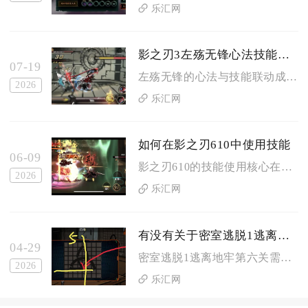
乐汇网
影之刃3左殇无锋心法技能有多强大
07-19
左殇无锋的心法与技能联动成型后，兼具高额独立增伤、稳定破甲、...
2026
乐汇网
如何在影之刃610中使用技能
06-09
影之刃610的技能使用核心在于连招链的无缝衔接、杀意资源的精...
2026
乐汇网
有没有关于密室逃脱1逃离地牢第六关的攻略分享
04-29
密室逃脱1逃离地牢第六关需按收集道具、组合工具、破解机关、解...
2026
乐汇网