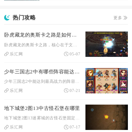
热门攻略
更多
卧虎藏龙的奥斯卡之路是如何打开的
卧虎藏龙的奥斯卡之路，核心在于文化融合、视觉打磨、叙事普适、...
乐汇网
05-07
少年三国志2中有哪些阵容能达到最高战力
少年三国志2中能达到最高战力的阵容，以魏国控制流、蜀国爆发流...
乐汇网
07-21
地下城堡2图13中古怪石堡在哪里
地下城堡2图13迷雾城的古怪石堡固定位于地图坐标(16,8)...
乐汇网
07-17