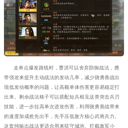
走单点爆发路线时，曹洪可以舍弃防御战法，携
带强攻来提升主动战法的发动几率，减少骁勇善战出
现低发动概率的问题，让高额单体伤害更容易稳定打
出来。剩余战法格子可以搭配短兵相见这类突击兵刃
技能，进一步拉高单次进攻伤害，利用骁勇善战带来
的速度加成抢先出手，先手压低敌方核心武将兵力。
这套纯输出战法更适合用来驻守城池、拦截敌军小