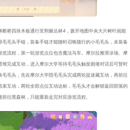
林断桥四块木板通行至荆棘丛林4，拨开地图中央大片树叶就能
得毛毛头手链，装备手链才能随时召唤随行的小毛毛头，未装备
游览流程，第一轮游览点位包含魔法马车、摩尔拉雅滑冰场、摩
雪堆完成互动，进入摩尔大学等待毛毛头触发困倦对话后可暂时
唤毛毛头，先在摩尔大学陪毛毛头完成两轮捉迷藏互动，再前往
结束互动，两轮全部点位互动达标，毛毛头才会解锁返回部落的
随前往黑森林，只能重新走完对应游览流程。