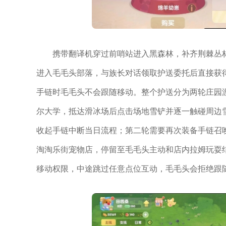
携带翻译机穿过前哨站进入黑森林，补齐荆棘丛
进入毛毛头部落，与族长对话领取护送委托后直接获
手链时毛毛头不会跟随移动。整个护送分为两轮庄园
尔大学，抵达滑冰场后点击场地雪铲并逐一触碰周边
收起手链中断当日流程；第二轮需要再次装备手链召
淘淘乐街宠物店，停留至毛毛头主动和店内拉姆玩耍
移动权限，中途跳过任意点位互动，毛毛头会拒绝跟