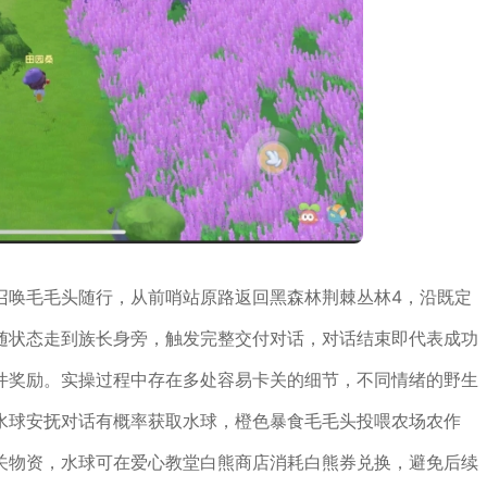
召唤毛毛头随行，从前哨站原路返回黑森林荆棘丛林4，沿既定
随状态走到族长身旁，触发完整交付对话，对话结束即代表成功
件奖励。实操过程中存在多处容易卡关的细节，不同情绪的野生
水球安抚对话有概率获取水球，橙色暴食毛毛头投喂农场农作
关物资，水球可在爱心教堂白熊商店消耗白熊券兑换，避免后续