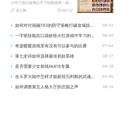
少年三国志超蜀汉天下技能值得一读，该技能是蜀国阵容的核心超合...
乐汇网
06-22
如何对付祝融193的防守策略打破攻城掠地的僵局
08-02
一字斩技能在口袋妖怪火红游戏中学习的方法
08-05
奇迹暖暖游戏里有没有可以参与的比赛
07-04
第七史诗如何选择最佳初始英雄
06-27
是否需要少女前线hk416专属
04-29
在斗罗大陆中怎样才能获得贝利斯的武魂觉醒
05-30
如何调整第五人格大厅的庄园之声
06-25