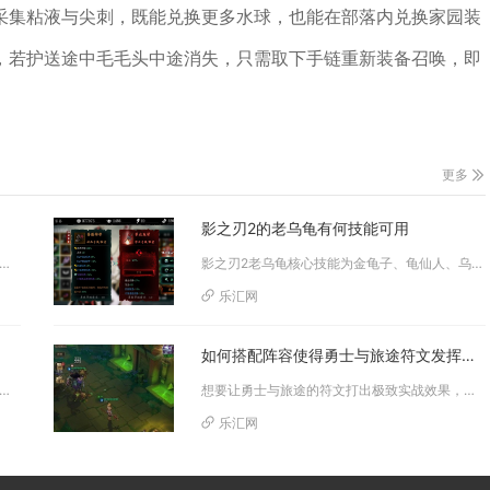
采集粘液与尖刺，既能兑换更多水球，也能在部落内兑换家园装
，若护送途中毛毛头中途消失，只需取下手链重新装备召唤，即
更多
影之刃2的老乌龟有何技能可用
地形武将、优化装备属性并严格把控战法格挡时机，就能稳定通关攻城掠地手游马超关卡，其中三号位武将成功挡住马超本...
影之刃2老乌龟核心技能为金龟子、龟仙人、乌龟蛋与奥义龟派气功，主打毒系持续伤害，兼具远程消耗、空中机动、霸体反击与大范围...
乐汇网
如何搭配阵容使得勇士与旅途符文发挥出最强效果
的判定标准与兵种基础类型无直接绑定关系，但兵种会大幅改变攻城效率、战损高低与守城维持能力，直接影响能否顺利完...
想要让勇士与旅途的符文打出极致实战效果，最优选择是组建须佐之男、惠比寿、盖亚的标准国家队，按照输出破甲、辅助保命、奶妈增...
乐汇网