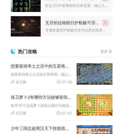
影之刃3中查看组织任务进度，核心入口是主城马车旁的鸟笼交互点...
无尽的拉格朗日护航艇可否担当医务艇
专属支援型护航艇完全可以胜任医务艇的定位，且综合实战性价比、...
热门攻略
更多
想要获得率土之滨中的五星将领该怎么办
想要拿到率土之滨的五星将领，核心依靠精准规划卡包招募、活用赛...
乐汇网
07-25
保卫萝卜2有哪些方法能够获得20个水晶萝卜
集齐20个水晶萝卜的核心路径为挑选20道难度偏低、任务冲突少...
乐汇网
07-07
少年三国志超蜀汉天下技能值得一读吗