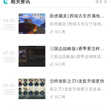
相关资讯
更多
卧虎藏龙2西域古关所属地点在哪里
04-30
卧虎藏龙2西域古关位于游戏古楼兰区域的关外驿站附近，具体坐标...
2026
乐汇网
三国志战略版3赛季要怎样选择阵容
07-25
三国志战略版3赛季选择阵容需要遵循开荒优先铺垫转型路线、结合...
2026
乐汇网
怎样使影之刃3龙套升级更快
05-03
影之刃3龙套升级要注意装备状态、强化节奏、材料储备、心法搭配...
2026
乐汇网