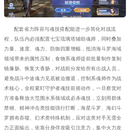
配套省力阵容与魂技搭配能进一步简化对战流
程，队伍内必须配置七宝琉璃塔辅助魂师，同时叠加
力量、速度、魂力、防御四重增幅，抵消海斗罗海域
领域带来的属性压制，食物系魂师提前批量制作复制
镜像肠、恢复大香肠，对战前分发给所有出战人员，
避免战斗中途魂力见底被迫撤退，控制系魂师作为战
术核心，全程紧盯守护者魂技前摇动作，一旦察觉对
方准备释放大范围水系领域或必杀魂技，立刻用群体
禁锢、精神冲击类技能强行打断，海星斗罗、海幻斗
罗拥有吞噬、幻术类特殊机制，应对这类对手无需全
力正面输出，依靠分身佯攻吸引注意力，集中火力攻