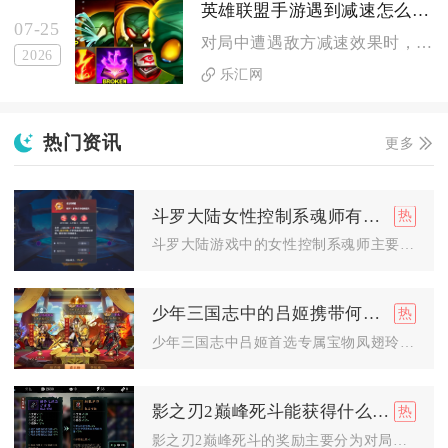
英雄联盟手游遇到减速怎么反制
07-25
对局中遭遇敌方减速效果时，可通过解控手段、减速抗性堆叠、位移...
2026
乐汇网
热门资讯
更多
斗罗大陆女性控制系魂师有哪些
斗罗大陆游戏中的女性控制系魂师主要有许小言、萧萧、蓝梦琴、唐...
少年三国志中的吕姬携带何种宝物
少年三国志中吕姬首选专属宝物凤翅玲珑冠，备选方天画戟、游侠双...
影之刃2巅峰死斗能获得什么奖励
影之刃2巅峰死斗的奖励主要分为对局即时结算、段位晋升一次性领...