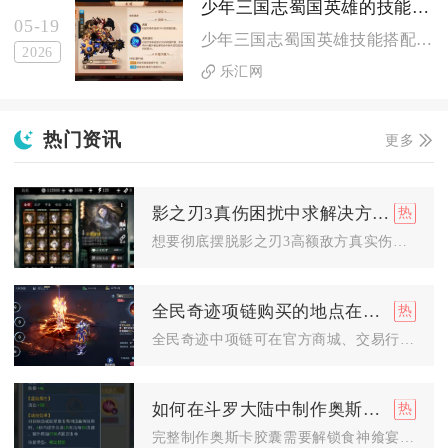
少年三国志蜀国英雄的技能有哪些搭配效果
05-19
少年三国志蜀国英雄技能搭配以桃园结义为基础续航体系，五虎上将...
2026
乐汇网
热门资讯
更多
影之刃3真伤困扰中求解决方法
想要彻底摆脱影之刃3高额敌方真实伤害带来的暴毙困扰，核心解决...
全民奇迹项链购买的地点在哪里
全民奇迹中项链可在官方商城、交易行、秘境商城、荣耀商店等地点...
如何在斗罗大陆中制作奥斯卡胶囊
完整制作奥斯卡胶囊需要解锁食神飨宴烹饪系统、集齐三类食材、搭...