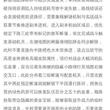
解锁地图障碍即可稳步完成通关，单纯依靠高额战力
硬闯很容易陷入持续损耗导致中途失败，路线错误还
会直接锁死前进路径，需要兼顾解谜机制与实战战斗
双重节奏推进副本进程。进入副本初始区域后，优先
锁定下路三处带有标记的敌军帐篷，依次完成战斗触
发基础机关，左侧地图的树藤缠绕陷阱会同步解除，
此时不要直接向中路橙色大本营推进，该点位驻守的
高星金将拥有高额攻防属性，强行对战会大幅消耗队
伍血量，应当沿着东南侧的隐蔽小路绕行至地图右侧
交叉口，此处分布着三组帐篷与配套机关，只需击败
其中两处指定帐篷就能解锁下半段通行路径，拐角位
置的绿色药房可以恢复队伍百分之五十的血量，顺路
拾取旁边隐藏的黄金宝箱，能够获取提升战力的临时
增益道具，全程需要避开路面的火焰陷阱，不要依靠