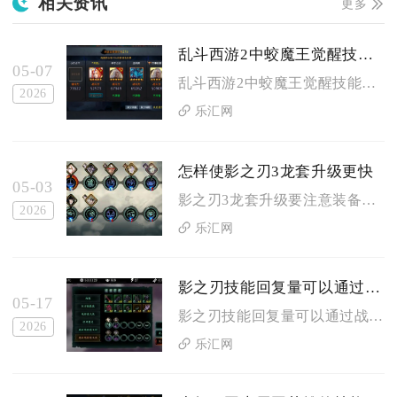
相关资讯
更多
乱斗西游2中蛟魔王觉醒技能的释放条件是什么
05-07
乱斗西游2中蛟魔王觉醒技能的释放条件，需同时满足英雄养成前置...
2026
乐汇网
怎样使影之刃3龙套升级更快
05-03
影之刃3龙套升级要注意装备状态、强化节奏、材料储备、心法搭配...
2026
乐汇网
影之刃技能回复量可以通过战斗策略优化吗
05-17
影之刃技能回复量可以通过战斗策略优化，合理规划技能循环、杀意...
2026
乐汇网