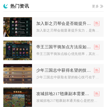
热门资讯
更多
加入影之刃帮会是否能提升实力
加入影之刃帮会能显著提升实力，是角色养成与战力突破的核心途径...
帝王三国平骑加点方法应如何选择
帝王三国平骑加点核心优先统率，其次武力，少量补智力；常规比例...
少年三国志中获得名望的技巧有哪些
少年三国志中获取名望的核心技巧在于高效完成军团名望任务、刷满...
攻城掠地217嵇康副本需要注意什么时间点
攻城掠地217嵇康副本通关核心是把控曹操护盾释放、黄月英战术...