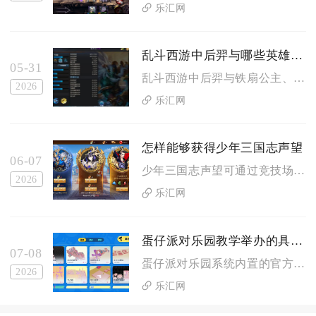
乐汇网
乱斗西游中后羿与哪些英雄形成最佳阵容效果
05-31
乱斗西游中后羿与铁扇公主、天蓬元帅、地藏王、嫦娥、哪吒能形成...
2026
乐汇网
怎样能够获得少年三国志声望
06-07
少年三国志声望可通过竞技场对战、城池民情任务、日常与军团活动...
2026
乐汇网
蛋仔派对乐园教学举办的具体地点是哪里
07-08
蛋仔派对乐园系统内置的官方常态化教学内容，核心线上授课地点固...
2026
乐汇网