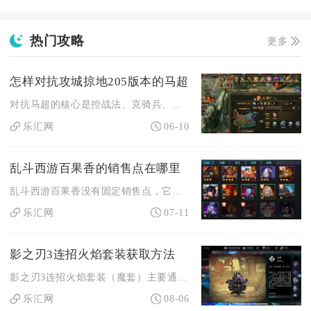
热门攻略
更多
怎样对抗攻城掠地205版本的马超
对抗马超的核心是控战法、克骑兵、抢地形、耗节奏，用强防+格挡...
乐汇网
06-10
乱斗西游百果香的销售点在哪里
乱斗西游百果香没有固定销售点，它是限时活动道具，核心获取途径...
乐汇网
07-11
影之刃3连招火焰套装获取方法
影之刃3连招火焰套装（魔套）主要通过无尽劫境副本掉落、异界锻...
乐汇网
08-06