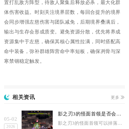
置打乱敌方阵型，待敌人聚集后释放必杀，最大化群
体伤害收益。时刻关注境界层数，每回合提升的境界
会同步增强左慈伤害与团队减免，后期境界叠满后，
输出与生存会形成质变。避免资源分散，优先将养成
资源集中于左慈，确保其核心属性拉满，同时搭配高
命中装备，弥补群雄阵营命中率短板，确保冽骨与深
寒禁锢稳定触发。
相关资讯
更多
影之刃3的怪面首领是否会掉落稀有装备
05-02
影之刃3的怪面首领可以掉落稀有装备，且掉落范围覆盖橙色品质装...
2026