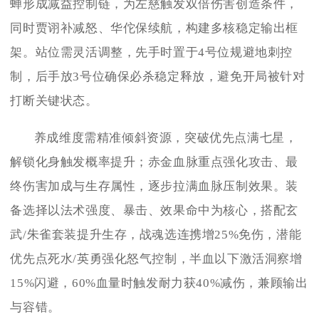
蝉形成减益控制链，为左慈触发双倍伤害创造条件，
同时贾诩补减怒、华佗保续航，构建多核稳定输出框
架。站位需灵活调整，先手时置于4号位规避地刺控
制，后手放3号位确保必杀稳定释放，避免开局被针对
打断关键状态。
养成维度需精准倾斜资源，突破优先点满七星，
解锁化身触发概率提升；赤金血脉重点强化攻击、最
终伤害加成与生存属性，逐步拉满血脉压制效果。装
备选择以法术强度、暴击、效果命中为核心，搭配玄
武/朱雀套装提升生存，战魂选连携增25%免伤，潜能
优先点死水/英勇强化怒气控制，半血以下激活洞察增
15%闪避，60%血量时触发耐力获40%减伤，兼顾输出
与容错。