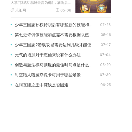
大掌门2武功精研最高为6阶，满阶后可解锁全部属性加成与特效，...
乐汇网
05-06
少年三国志孙权转职后有哪些新的技能和特点
07-23
第七史诗偶像技能加点需不需要根据队伍阵容做出调整
05-16
少年三国志2游戏攻城需要达到几级才能使用
07-17
元气的增加对于忘仙来说有什么办法
07-04
创造与魔法棕马驯服的最佳时间点是什么时候
05-20
时空猎人猎魔夺魄卡可用于哪些场景
07-30
在阿瓦隆之王中赚钱是否困难
06-25