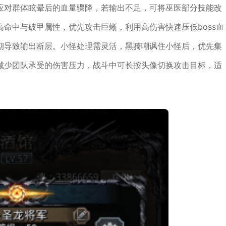
应对群体眩晕后的血量骤降，若输出不足，可将巫医部分技能改
命中与破甲属性，优先攻击巨蜥，利用高伤害快速压低boss血
期导致输出断层。小怪处理需灵活，黑骑嘲讽住小怪后，优先集
减少团队承受的伤害压力，战斗中可长按头像切换攻击目标，适