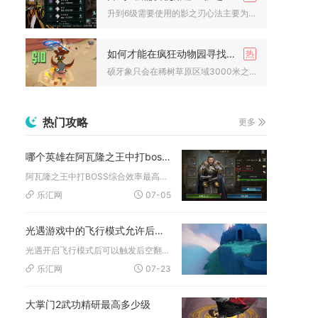
升到6级需要使用的影之刃心法主要为白色品质基础心法、绿色品质...
如何才能在疯狂动物园寻找到一只硕牙象
硕牙象只会在稀树草原区域3000米之后随机刷新，没有专属触发...
热门攻略
更多
哪个英雄在阿瓦隆之王中打boss更有效
阿瓦隆之王中打BOSS综合效率最高的英雄是兰斯洛特，不管是野...
乐汇网
07-05
光遇游戏中的飞行模式允许后空翻动作吗
光遇开启飞行模式后可以触发后空翻动作，但该动作仅能在滑翔细分...
乐汇网
07-23
大掌门2武功精研最高多少级