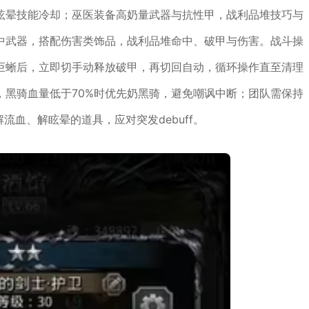
眩晕技能冷却；巫医装备高奶量武器与抗性甲，战利品堆技巧与
中武器，搭配伤害类饰品，战利品堆命中、破甲与伤害。战斗操
巨蜥后，立即切手动释放破甲，再切回自动，循环操作直至清理
，黑骑血量低于70%时优先奶黑骑，避免嘲讽中断；团队需保持
流血、解眩晕的道具，应对突发debuff。