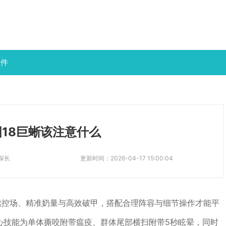
软件
图18巨蜥该注意什么
探长
更新时间：
2026-04-17 15:00:04
续控场、精准奶量与高效破甲，搭配合理阵容与细节操作才能平
核心技能为单体撕咬附带瘟疫、群体尾部横扫附带5秒眩晕，同时