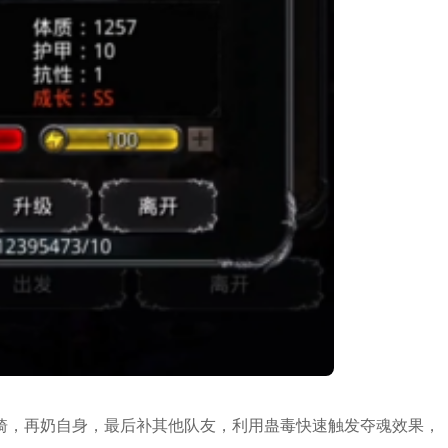
骑，再奶自身，最后补其他队友，利用蛊毒快速触发夺魂效果，