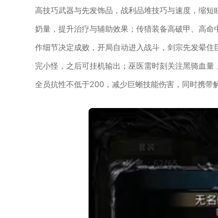
高技巧武器与先发饰品，战利品堆技巧与速度，缩短
奶量，提升治疗与辅助效果；传猎装备高破甲、高命
作细节决定成败，开局自动进入战斗，剑宗先发晕住
完小怪，之后可挂机输出；巫医需时刻关注黑骑血量
全员抗性不低于200，减少巨蜥技能伤害，同时携带解