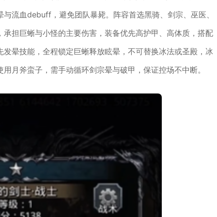
与流血debuff，避免团队暴毙。阵容首选黑骑、剑宗、巫医、
，承担巨蜥与小怪的主要伤害，装备优先高护甲、高体质，搭配
先发晕技能，全程锁定巨蜥释放眩晕，不可替换冰法或圣殿，冰
使用月斧蛮子，需手动循环剑宗晕与破甲，保证控场不中断。