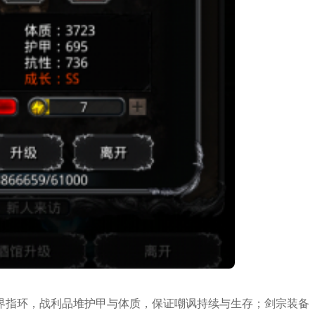
界指环，战利品堆护甲与体质，保证嘲讽持续与生存；剑宗装备