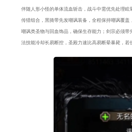
伴随人形小怪的单体流血斩击，战斗中需优先处理眩晕
传猎组合，黑骑带先发嘲讽装备，全程保持嘲讽覆盖
嘲讽类圣物与回血饰品，确保生存能力；剑宗必须带
法技能冷却长易断控，圣殿力速比高易断晕暴毙，若