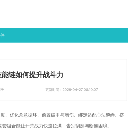
软件
技能链如何提升战斗力
惠子
更新时间：
2026-04-27 08:10:07
长度、优化杀意循环、前置破甲与增伤、绑定适配心法羁绊、搭
这套组合能让开荒战力快速拉满，告别刮痧与断连困境。