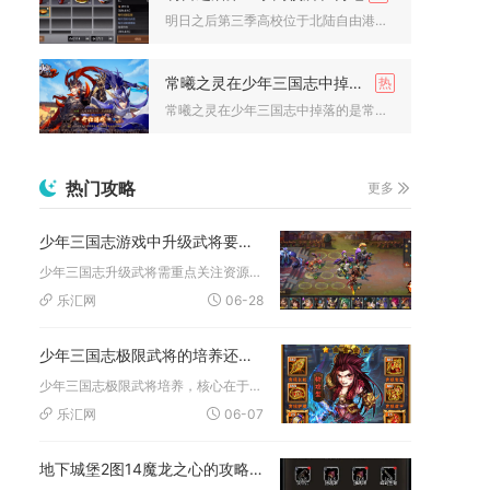
明日之后第三季高校位于北陆自由港的教会第三大学诺贝利学院内，...
常曦之灵在少年三国志中掉下来的是什么
常曦之灵在少年三国志中掉落的是常曦暗金五选一碎片箱、暗金宠碎...
热门攻略
更多
少年三国志游戏中升级武将要注意什么问题
少年三国志升级武将需重点关注资源分配、等级与突破节奏、属性培...
乐汇网
06-28
少年三国志极限武将的培养还有哪些值得探索的方法
少年三国志极限武将培养，核心在于资源极致倾斜与多维系统深挖，...
乐汇网
06-07
地下城堡2图14魔龙之心的攻略视频在哪里