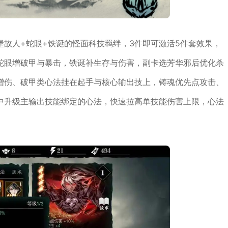
故人+蛇眼+铁诞的怪面科技羁绊，3件即可激活5件套效果，
蛇眼增破甲与暴击，铁诞补生存与伤害，副卡选芳华邪后优化杀
增伤、破甲类心法挂在起手与核心输出技上，铸魂优先点攻击、
中升级主输出技能绑定的心法，快速拉高单技能伤害上限，心法