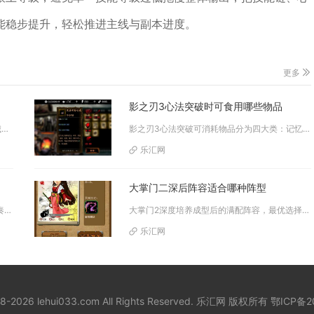
能稳步提升，轻松推进主线与副本进度。
更多
影之刃3心法突破时可食用哪些物品
金属傀儡主要出没于地下城堡2的图3失落王城，集中在该地图的铁匠铺区域，坐标大致为（30，31）附近，是该区域的固定怪物组...
影之刃3心法突破可消耗物品分为四大类：记忆系列通用进阶材料、流派专属典籍、同名心法/心法碎片、昼夜材料与突破专属凭证，四...
乐汇网
大掌门二深后阵容适合哪种阵型
金铲铲之战升级9级的核心攻略是把控经济节奏、稳血过渡、精准规划人口提升节点，配合经济类海克斯与强势打工阵容，在4-2至4...
大掌门2深度培养成型后的满配阵容，最优选择为寒冰阵，烈焰阵可作为针对性备选，其余基础阵法在深度养成阶段性价比偏低，无法充...
乐汇网
18-2026 lehui033.com All Rights Reserved. 乐汇网 版权所有
鄂ICP备2