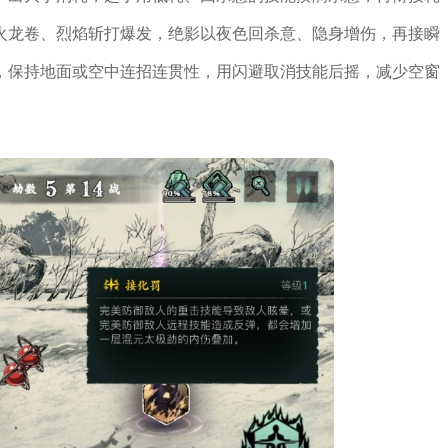
火龙卷、烈焰斩打爆发，绝影以夜色回杀意、隐身增伤，再接瞬
，保持地面或空中连招连贯性，用闪避取消技能后摇，减少空窗