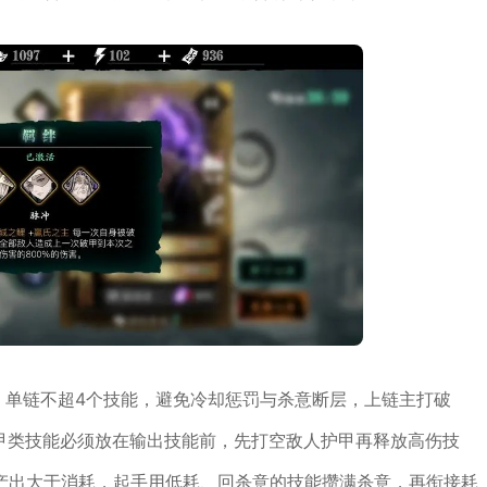
构，单链不超4个技能，避免冷却惩罚与杀意断层，上链主打破
破甲类技能必须放在输出技能前，先打空敌人护甲再释放高伤技
产出大于消耗，起手用低耗、回杀意的技能攒满杀意，再衔接耗