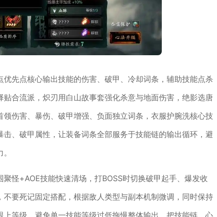
点优先点核心输出技能的伤害、破甲、冷却词条，辅助技能点杀
择贴合流派，炽刃用白山故事套强化杀意与地面伤害，绝影选唐
首领伤害、暴伤、破甲增强、负面独立词条，衣服护腕洗核心技
暴击、破甲属性，让装备词条全部服务于技能链的输出循环，避
力。
聚怪+AOE技能快速清场，打BOSS时切换破甲起手、爆发收
，不要死记固定搭配，根据敌人类型与副本机制微调，同时保持
跟上等级，避免单一技能等级过低拖慢整体输出，把技能链、心