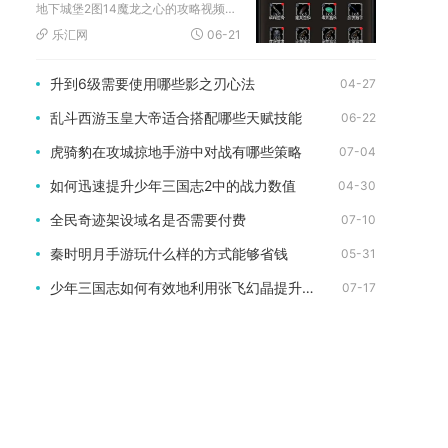
地下城堡2图14魔龙之心的攻略视频主要集中在B站、抖音及快手...
乐汇网
06-21
升到6级需要使用哪些影之刃心法
04-27
乱斗西游玉皇大帝适合搭配哪些天赋技能
06-22
虎骑豹在攻城掠地手游中对战有哪些策略
07-04
如何迅速提升少年三国志2中的战力数值
04-30
全民奇迹架设域名是否需要付费
07-10
秦时明月手游玩什么样的方式能够省钱
05-31
少年三国志如何有效地利用张飞幻晶提升实力
07-17