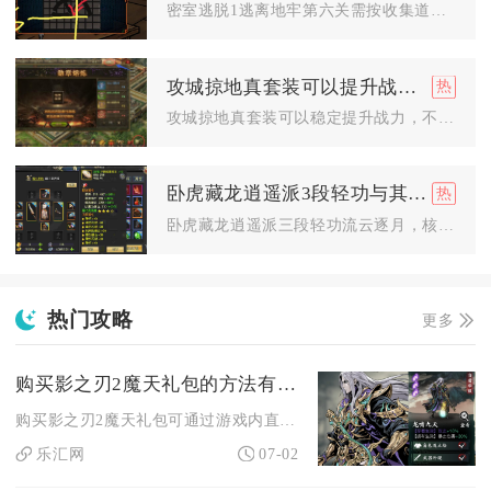
密室逃脱1逃离地牢第六关需按收集道具、组合工具、破解机关、解...
攻城掠地真套装可以提升战力吗
攻城掠地真套装可以稳定提升战力，不仅包含面板直观战力数值上涨...
卧虎藏龙逍遥派3段轻功与其他门派的差异在哪里
卧虎藏龙逍遥派三段轻功流云逐月，核心差异集中在空中机动、轻功...
热门攻略
更多
购买影之刃2魔天礼包的方法有哪些
购买影之刃2魔天礼包可通过游戏内直购、官方线上商城、渠道平台...
乐汇网
07-02