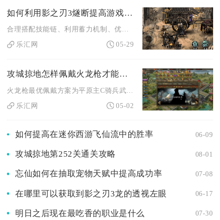
如何利用影之刃3燧断提高游戏体验
合理搭配技能链、利用蓄力机制、优化心法与装备，能让燧断成为炽...
乐汇网
05-29
攻城掠地怎样佩戴火龙枪才能更有效地作战
火龙枪最优佩戴方案为平原主C骑兵武将双持+后排战法将单挂，以...
乐汇网
05-02
如何提高在迷你西游飞仙流中的胜率
06-09
攻城掠地第252关通关攻略
08-01
忘仙如何在抽取宠物天赋中提高成功率
07-08
在哪里可以获取到影之刃3龙的透视左眼
06-17
明日之后现在最吃香的职业是什么
07-30