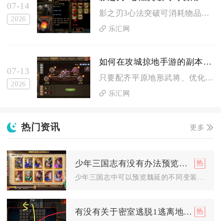
07-14
影之刃3心法突破可消耗物品分为四大类：记忆系列通用进阶材料、...
2026
乐汇网
如何在攻城掠地手游的副本中过马超关
07-13
只要配齐平原地形武将、优化装备属性并严格把控战法格挡时机，就...
2026
乐汇网
热门资讯
更多
少年三国志有没有办法预览魏延的不同变装效果
少年三国志中可以预览魏延的不同变装效果，核心通过武将详情页、...
有没有关于密室逃脱1逃离地牢第六关的攻略分享