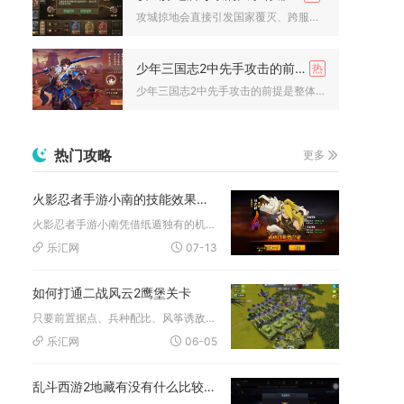
攻城掠地会直接引发国家覆灭、跨服格局重构、高阶资源洗牌、武将...
少年三国志2中先手攻击的前提是什么
少年三国志2中先手攻击的前提是整体先手值高于敌方，而先手值由...
热门攻略
更多
火影忍者手游小南的技能效果有多强
火影忍者手游小南凭借纸遁独有的机制，技能综合强度稳居决斗场上...
乐汇网
07-13
如何打通二战风云2鹰堡关卡
只要前置据点、兵种配比、风筝诱敌、外围破局四大要点全部落实，...
乐汇网
06-05
乱斗西游2地藏有没有什么比较克制的阵容