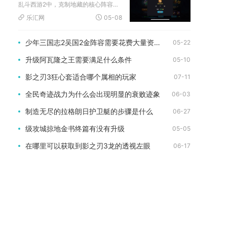
乱斗西游2中，克制地藏的核心阵容为青狮精+蚩尤+奎木狼，辅以...
乐汇网
05-08
少年三国志2吴国2金阵容需要花费大量资源吗
05-22
升级阿瓦隆之王需要满足什么条件
05-10
影之刃3狂心套适合哪个属相的玩家
07-11
全民奇迹战力为什么会出现明显的衰败迹象
06-03
制造无尽的拉格朗日护卫艇的步骤是什么
06-27
级攻城掠地金书终篇有没有升级
05-05
在哪里可以获取到影之刃3龙的透视左眼
06-17