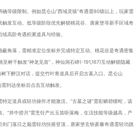
确等级限制。例如昆仑山“西域灵猿”奇遇需80级以上，玩家需
法触发互动。低等级阶段优先解锁桃花谷、唐家堡等新手区域奇
后续高阶奇遇积累道具与经验。
隐蔽角落，需精准定位坐标并完成特定互动。桃花谷是奇遇密集
跳至树干触发“神龙见首”，神仙洞石碑(-191,167)互动解锁隐藏
与树下醉汉对话，提交竹叶青道具后开启古墓入口。昆仑山
笼等，均需到达坐标后点击互动触发。
特定道具或轻功操作才能激活。“古墓之谜”需彩鳞碧瞳蛇，该
。“井中捞月”需烹饪产出玉笛听落梅，生活技能等级越高，产
巨剑门落日之巅需轻功扶摇登顶，唐家堡玄铁蒺藜奇遇需轻功跳