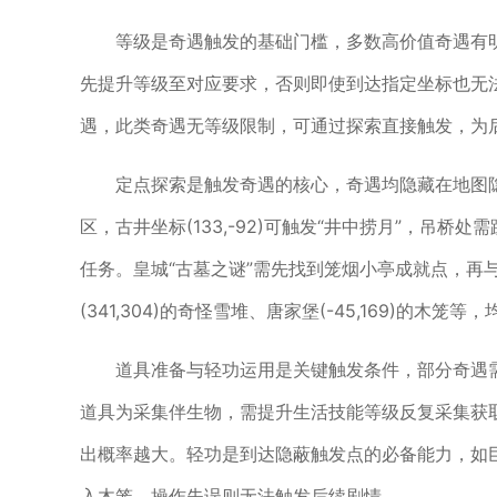
等级是奇遇触发的基础门槛，多数高价值奇遇有明
先提升等级至对应要求，否则即使到达指定坐标也无
遇，此类奇遇无等级限制，可通过探索直接触发，为
定点探索是触发奇遇的核心，奇遇均隐藏在地图
区，古井坐标(133,-92)可触发“井中捞月”，吊桥处需
任务。皇城“古墓之谜”需先找到笼烟小亭成就点，再
(341,304)的奇怪雪堆、唐家堡(-45,169)的木
道具准备与轻功运用是关键触发条件，部分奇遇需
道具为采集伴生物，需提升生活技能等级反复采集获取
出概率越大。轻功是到达隐蔽触发点的必备能力，如
入木笼，操作失误则无法触发后续剧情。