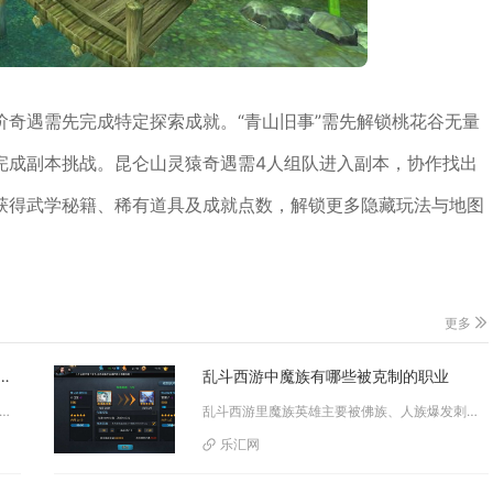
奇遇需先完成特定探索成就。“青山旧事”需先解锁桃花谷无量
完成副本挑战。昆仑山灵猿奇遇需4人组队进入副本，协作找出
获得武学秘籍、稀有道具及成就点数，解锁更多隐藏玩法与地图
更多
婆的技能是否可以提升自身的防御能力
乱斗西游中魔族有哪些被克制的职业
仅有大招阴阳界可以降低自身受到的伤害，其余主动技能均无法直接提升物理防御或法术防御属性。这里需要明确区分防御...
乱斗西游里魔族英雄主要被佛族、人族爆发刺客以及具备强禁锢驱散能力的仙族职业克制，不同定位的魔族角色，对应的克制职业也存在...
乐汇网