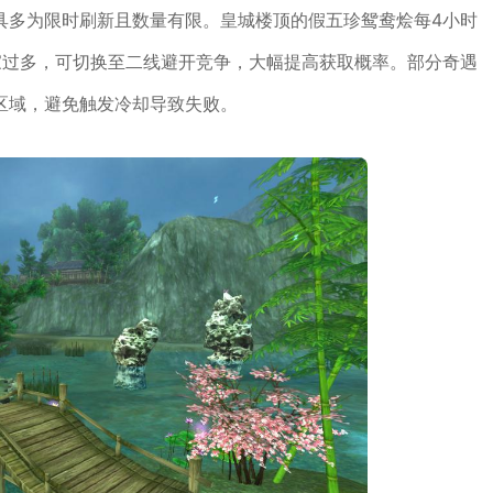
具多为限时刷新且数量有限。皇城楼顶的假五珍鸳鸯烩每4小时
家过多，可切换至二线避开竞争，大幅提高获取概率。部分奇遇
区域，避免触发冷却导致失败。