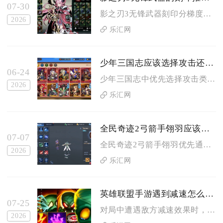
07-30
影之刃3无锋武器刻印分梯度推荐，毕业首选冰山之种，中练通用蛮...
2026
乐汇网
少年三国志应该选择攻击还是防御神器
06-24
少年三国志中优先选择攻击类神器更适配多数阵容与主流对战环境，...
2026
乐汇网
全民奇迹2弓箭手翎羽应该用哪种办法取得
07-07
全民奇迹2弓箭手翎羽优先通过日常副本、限时活动、公会玩法稳定...
2026
乐汇网
英雄联盟手游遇到减速怎么反制
07-25
对局中遭遇敌方减速效果时，可通过解控手段、减速抗性堆叠、位移...
2026