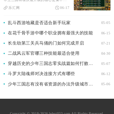
乐汇网
06-17
乱斗西游地藏是否适合新手玩家
05-05
在花千骨手游中哪个职业拥有最强大的技能
06-15
长生劫第三关兵马俑的门如何完成开启
07-21
二战风云军官哪三种技能最适合使用
04-30
穿越历史的少年三国志零实战篇如何打败敌人
05-07
斗罗大陆魂师对决连接方式有哪些
06-12
少年三国志有没有省资源的办法升级城市到七级
05-06
Copyright © 2018-2026 lehui033.com All Rights Reserved.