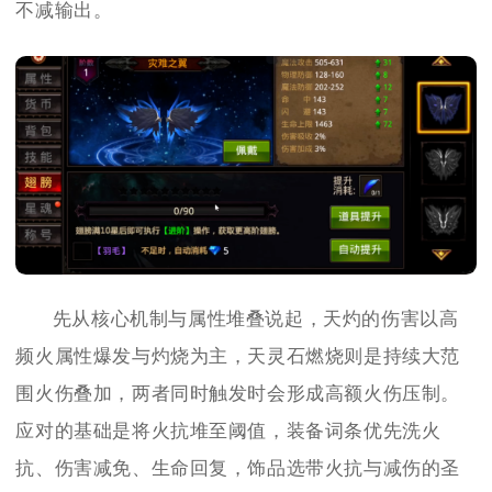
不减输出。
先从核心机制与属性堆叠说起，天灼的伤害以高
频火属性爆发与灼烧为主，天灵石燃烧则是持续大范
围火伤叠加，两者同时触发时会形成高额火伤压制。
应对的基础是将火抗堆至阈值，装备词条优先洗火
抗、伤害减免、生命回复，饰品选带火抗与减伤的圣