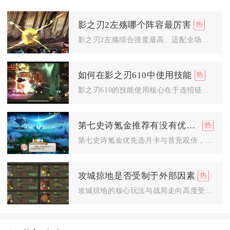
影之刃2左殇哪个阵容最厉害
影之刃2左殇综合强度最高、适配全场景的阵容为左殇（轻羽主C）...
如何在影之刃610中使用技能
影之刃610的技能使用核心在于连招链的无缝衔接、杀意资源的精...
第七史诗氪金推荐有没有优惠活动
第七史诗氪金优先选月卡与首充双倍，限时特惠礼包、官方支付优惠...
攻城掠地是否受制于外部因素
攻城掠地的核心玩法与战局走向高度受制于外部因素，服务器环境、...