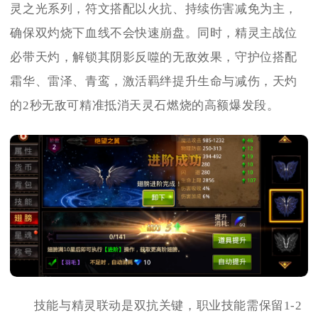
灵之光系列，符文搭配以火抗、持续伤害减免为主，
确保双灼烧下血线不会快速崩盘。同时，精灵主战位
必带天灼，解锁其阴影反噬的无敌效果，守护位搭配
霜华、雷泽、青鸾，激活羁绊提升生命与减伤，天灼
的2秒无敌可精准抵消天灵石燃烧的高额爆发段。
技能与精灵联动是双抗关键，职业技能需保留1-2