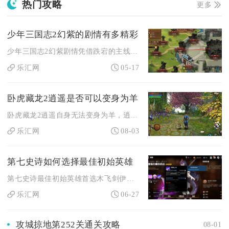
热门攻略
更多
少年三国志2幻紫的剧情有多精彩
少年三国志2幻紫剧情凭借跌宕的主线、立体的人设、密集的反转与...
乐汇网
05-17
卧虎藏龙2逍遥是否可以变身为羊
卧虎藏龙2逍遥自身无法变身为羊，逍遥拥有的变羊技能是将敌方目...
乐汇网
08-03
第七史诗如何选择最佳初始英雄
第七史诗最佳初始英雄首选木飞剑伊赛莉亚，次选偶像塔玛琳尔，二...
乐汇网
06-27
攻城掠地第252关通关攻略
08-01