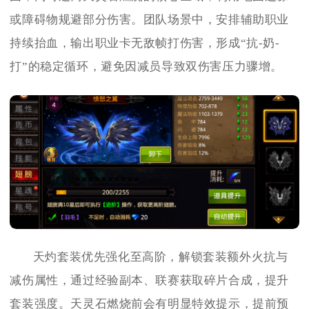
或障碍物规避部分伤害。团队场景中，安排辅助职业
持续抬血，输出职业卡无敌帧打伤害，形成“抗-奶-
打”的稳定循环，避免因减员导致双伤害压力骤增。
天灼套装优先强化至高阶，解锁套装额外火抗与
减伤属性，通过经验副本、联赛获取碎片合成，提升
套装强度。天灵石燃烧前会有明显特效提示，提前预