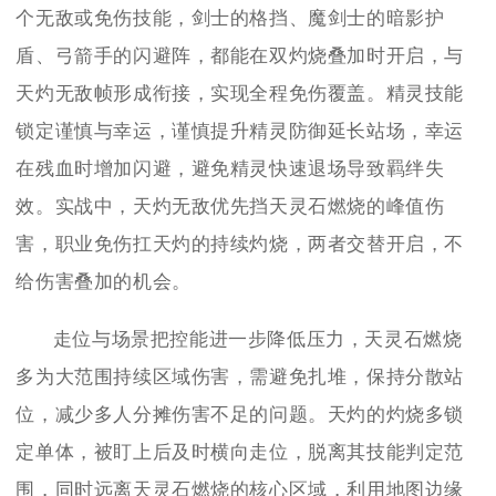
个无敌或免伤技能，剑士的格挡、魔剑士的暗影护
盾、弓箭手的闪避阵，都能在双灼烧叠加时开启，与
天灼无敌帧形成衔接，实现全程免伤覆盖。精灵技能
锁定谨慎与幸运，谨慎提升精灵防御延长站场，幸运
在残血时增加闪避，避免精灵快速退场导致羁绊失
效。实战中，天灼无敌优先挡天灵石燃烧的峰值伤
害，职业免伤扛天灼的持续灼烧，两者交替开启，不
给伤害叠加的机会。
走位与场景把控能进一步降低压力，天灵石燃烧
多为大范围持续区域伤害，需避免扎堆，保持分散站
位，减少多人分摊伤害不足的问题。天灼的灼烧多锁
定单体，被盯上后及时横向走位，脱离其技能判定范
围，同时远离天灵石燃烧的核心区域，利用地图边缘