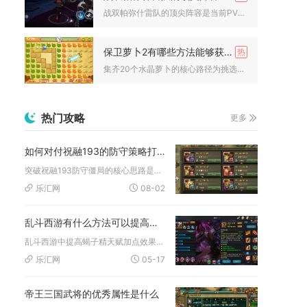
战双帕弥什雷队的顶尖阵容是当前PVE环境中的T0级选择，对单...
保卫萝卜2有哪些方法能够获得20个水晶萝卜
集齐20个水晶萝卜的核心路径为挑选20道难度偏低、任务冲突少...
热门攻略
更多
如何对付祝融193的防守策略打破攻城掠地的僵局
突破祝融193防守僵局的核心思路是分层承伤、高频战法输出搭配...
乐汇网
08-02
乱斗西游有什么方法可以提高蝎子天赋的加点效果
乱斗西游中提高蝎子精天赋加点效果，核心在于优先点满蝎毒联动天...
乐汇网
05-17
帝王三国武将的优秀属性是什么