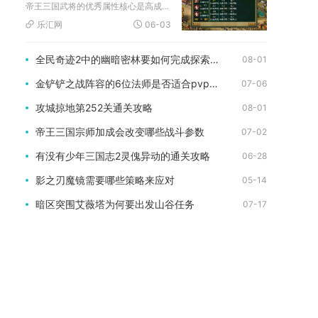
帝王三国武将的优秀属性核心是高成长、高统帅、武力与智力均衡或...
乐汇网
06-03
全民奇迹2中的幽暗密林要如何完成探索任务
08-01
金铲铲之战阵容的6位法师是否适合pvp战斗
07-06
攻城掠地第252关通关攻略
08-01
帝王三国宗师加成会改变哪些战斗参数
07-02
有没有少年三国志2灵傀异动的通关攻略
06-28
影之刃魔镜需要哪些策略来应对
05-14
暗区突围艾薇塔为何要出发山谷任务
07-17