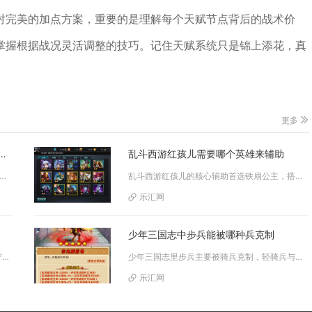
对完美的加点方案，重要的是理解每个天赋节点背后的战术价
掌握根据战况灵活调整的技巧。记住天赋系统只是锦上添花，真
更多
者升级是否会改变其外观或装备的样式
乱斗西游红孩儿需要哪个英雄来辅助
升级会改变外观与装备样式，核心是通过华服升级解锁外观、心法进阶解锁特效，是外观与属性双提升的关键道具。织衣者...
乱斗西游红孩儿的核心辅助首选铁扇公主，搭配牛魔王组成“一家三口”经典阵容最稳；进阶可选嫦娥、观音菩萨，功能型辅助李靖也适...
乐汇网
少年三国志中步兵能被哪种兵克制
宁荣荣主要分为普通SSR版本与SP九彩神女宁荣荣两种获取途径，SP品质角色优先依靠专属限时卡池抽取，普通版本可通过常驻武...
少年三国志里步兵主要被骑兵克制，轻骑兵与重骑兵均能对步兵形成稳定压制，其中重骑兵针对常规步兵的克制伤害加成更高，轻骑兵依...
乐汇网