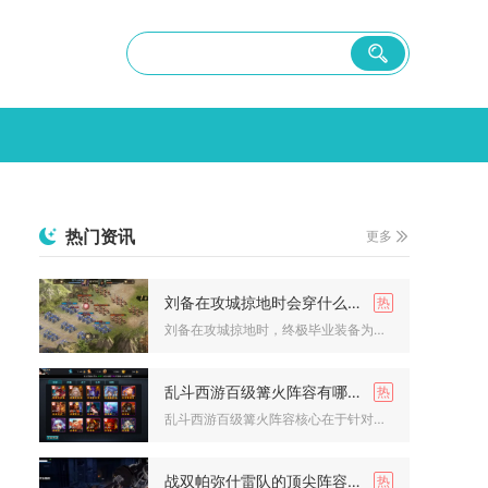
热门资讯
更多
刘备在攻城掠地时会穿什么衣服
刘备在攻城掠地时，终极毕业装备为桃园之誓联合觉醒套装，未达成...
乱斗西游百级篝火阵容有哪些技巧
乱斗西游百级篝火阵容核心在于针对性搭配、极限爆发输出与精准操...
战双帕弥什雷队的顶尖阵容是否适合pve