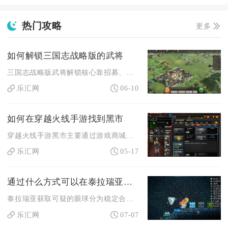
热门攻略
更多
如何解锁三国志战略版的武将
三国志战略版武将解锁核心靠招募、寻访、求贤、活动与商店兑换，...
乐汇网
06-10
如何在穿越火线手游找到黑市
穿越火线手游黑市主要通过游戏商城进入，VIP6及以上玩家可在...
乐汇网
05-17
通过什么方式可以在泰拉瑞亚中得到可疑的眼球
泰拉瑞亚获取可疑的眼球分为稳定合成制作、地下宝箱随机拾取两类...
乐汇网
07-07