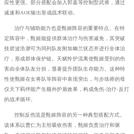
应性更强。部分搭配会加入郭嘉等控制型武将，通过
减速和AOE输出形成战术联动。
治疗与辅助能力也是甄姬阵容的重要特点。在特
定阵容中，甄姬能提供群体治疗与伤害减免，其突破
技碧波浩渺可为同列队友附加幽兰状态并进行全体治
疗，形成群体保护链。天赋怜护流离使甄姬受到的伤
害由全体队友分担，显著提升团队生存能力。这种特
性使甄姬在女将队等阵容中表现突出，与步练师的母
仪天下羁绊能产生额外护盾效果，构成免伤-治疗-反打
的战术循环。
控制反伤流是甄姬阵容的另一种典型搭配方式。
该体系以曹仁为主坦吸收伤害，甄姬负责治疗和驱