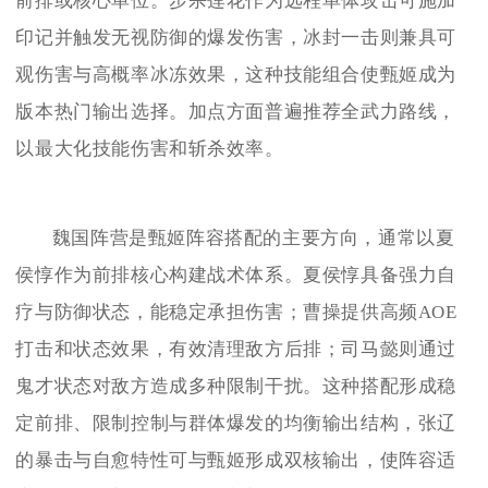
前排或核心单位。步杀莲花作为远程单体攻击可施加
印记并触发无视防御的爆发伤害，冰封一击则兼具可
观伤害与高概率冰冻效果，这种技能组合使甄姬成为
版本热门输出选择。加点方面普遍推荐全武力路线，
以最大化技能伤害和斩杀效率。
魏国阵营是甄姬阵容搭配的主要方向，通常以夏
侯惇作为前排核心构建战术体系。夏侯惇具备强力自
疗与防御状态，能稳定承担伤害；曹操提供高频AOE
打击和状态效果，有效清理敌方后排；司马懿则通过
鬼才状态对敌方造成多种限制干扰。这种搭配形成稳
定前排、限制控制与群体爆发的均衡输出结构，张辽
的暴击与自愈特性可与甄姬形成双核输出，使阵容适