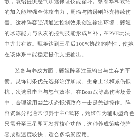
散，袁绍提供怒气加速保证技能循环。张春华和袁绍
的加入能增强全体攻击力，周瑜与陆逊则补充持续伤
害。这种阵容强调通过控制效果创造输出环境，甄姬
的冰冻能力与队友的控制技能形成互补，在PVE玩法
中尤其有效。甄姬达到三星后100%协战的特性，使她
在该体系中能稳定提供支援输出。
装备与养成方面，甄姬阵容注重输出与生存的平
衡。灵饰词条优先选择治疗加成、生命上限和减伤抵
抗，次选暴击率与怒气效率。在Boss战等高伤害场景
中，合理运用幽兰状态抵消致命一击是关键操作。阵
容资源分配通常倾斜于主C武将，甄姬作为辅助型角色
只需升至三星即可发挥核心功能，这种养成策略使阵
容成型速度较快，适合多场景应用。