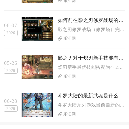
乐汇网
如何前往影之刃修罗战场的位置
08-07
影之刃修罗战场（修罗塔）完整入口位于主城世界地图冥界区域上方...
2026
乐汇网
影之刃对于炽刃新手技能有什么好的搭配推荐
05-26
炽刃新手最优技能搭配为4+2短链组合，核心技能必带巨刃波、烈...
2026
乐汇网
斗罗大陆的最新武魂是什么可以告诉我吗
06-28
斗罗大陆系列游戏当前最新的武魂是凤仙扇，这是一款远程持续输出...
2026
乐汇网