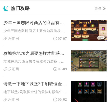
热门攻略
更多
少年三国志限时商店的商品有哪些
少年三国志限时商店主要分为高阶极品道具、中阶养成碎片、基础培...
乐汇网
07-07
攻城掠地70之后要怎样才能获得更强力的装备
攻城掠地70级后想要获取强力装备，核心路径是稳定收集紫色散装...
乐汇网
07-09
请教一下地下城堡2中刷取恒金锭的最佳时间段
地下城堡2刷取恒金锭的最佳时段集中在服务器资源刷新空档与离线...
乐汇网
06-02