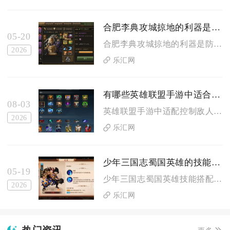
合肥李典攻城掠地的利器是什么
05-20
合肥李典攻城掠地的利器是防御特化的技能机制、顶配生存装备、盾...
2026
乐汇网
有哪些英雄联盟手游中适合控制敌人的英雄
08-03
英雄联盟手游中适配控制敌人的英雄覆盖全分路，硬控类优先选择墨...
2026
乐汇网
少年三国志蜀国英雄的技能有哪些搭配效果
05-19
少年三国志蜀国英雄技能搭配以桃园结义为基础续航体系，五虎上将...
2026
乐汇网