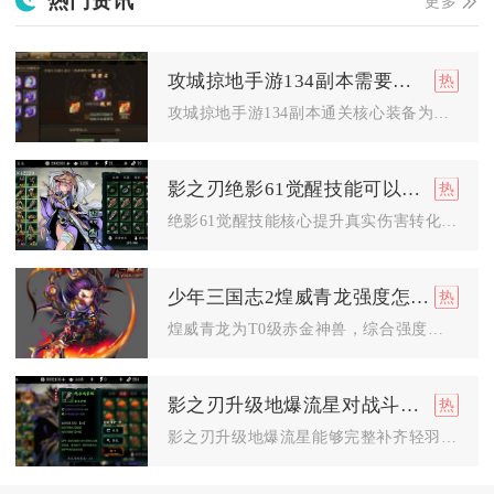
热门资讯
更多
攻城掠地手游134副本需要什么装备才能过关
攻城掠地手游134副本通关核心装备为真烛龙、真灵龟、真凤凰、...
影之刃绝影61觉醒技能可以提升什么能力
绝影61觉醒技能核心提升真实伤害转化、爆发输出、技能循环、空...
少年三国志2煌威青龙强度怎么样排名
煌威青龙为T0级赤金神兽，综合强度稳居第一，是版本强势阵容的...
影之刃升级地爆流星对战斗有什么帮助
影之刃升级地爆流星能够完整补齐轻羽职业连招短板、提升循环输出...